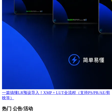
一篇搞懂LR预设导入！XMP + LUT全流程（支持PS/PR/AE/剪
映等）
热门 公告/活动