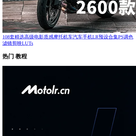
108套精选高级电影质感摩托机车汽车手机LR预设合集PS调色
滤镜剪映LUTs
热门 教程