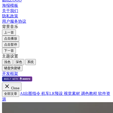
贴纸LOGO
海报模板
关于我们
隐私政策
用户服务协议
背景音乐
上一首
点击播放
点击暂停
下一首
主题设置
浅色
深色
系统
键盘快捷键
开发框架
Close
AI出图指令
机车LR预设
视觉素材
调色教程
软件资
全部文章
源