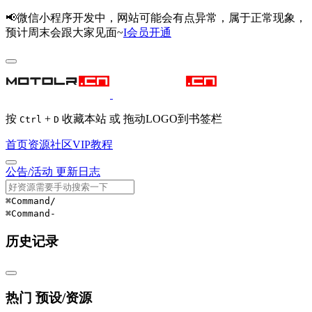
📢微信小程序开发中，网站可能会有点异常，属于正常现象，
预计周末会跟大家见面~
I会员开通
按
+
收藏本站 或 拖动LOGO到书签栏
Ctrl
D
首页
资源
社区
VIP
教程
公告/活动
更新日志
⌘Command
/
⌘Command
-
历史记录
热门 预设/资源