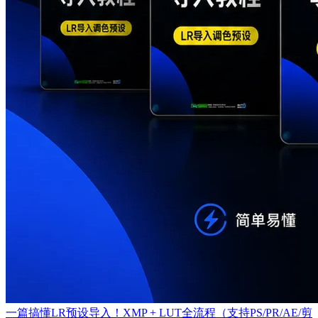
一篇搞懂LR预设导入！XMP + LUT全流程（支持PS/PR/AE/剪