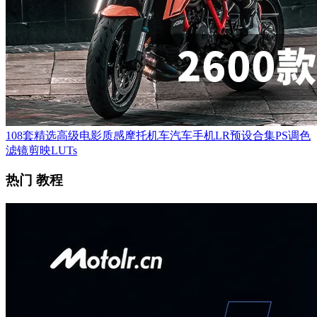
108套精选高级电影质感摩托机车汽车手机LR预设合集PS调色
滤镜剪映LUTs
热门 教程