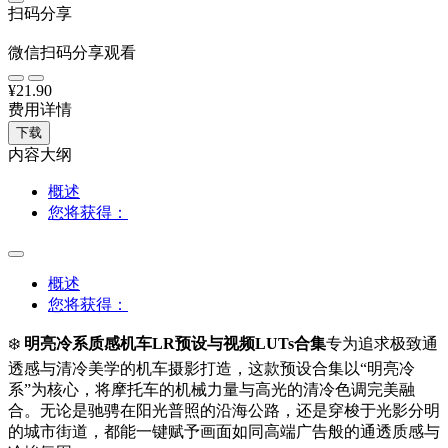
扫码分享
微信扫码分享观看
¥21.90
费用详情
下载
内容大纲
概述
您将获得：
概述
您将获得：
❄️
明亮冷系质感机车LR预设与视频LUTs合集
专为追求极致通
透感与清冷美学的机车摄影打造，这款预设合集以“明亮冷
系”为核心，将摩托车的机械力量与高光的清冷色调完美融
合。无论是驰骋在阳光普照的沿海公路，还是穿梭于光影分明
的城市街道，都能一键赋予画面如同高端广告般的通透质感与