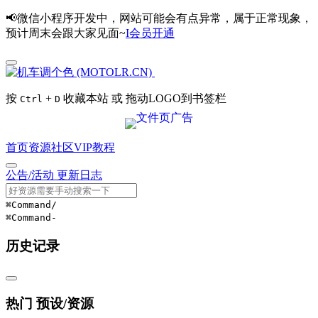
📢微信小程序开发中，网站可能会有点异常，属于正常现象，
预计周末会跟大家见面~
I会员开通
按
+
收藏本站 或 拖动LOGO到书签栏
Ctrl
D
首页
资源
社区
VIP
教程
公告/活动
更新日志
⌘Command
/
⌘Command
-
历史记录
热门 预设/资源