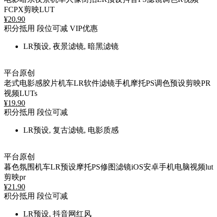
FCPX剪映LUT
¥
20.90
积分抵用
段位可减
VIP优惠
LR预设, 夜景滤镜, 暗黑滤镜
平台原创
老式电影感胶片机车LR软件滤镜手机摩托PS调色预设剪映PR
视频LUTs
¥
19.90
积分抵用
段位可减
LR预设, 复古滤镜, 电影质感
平台原创
暮色氛围机车LR预设摩托PS修图滤镜iOS安卓手机电脑视频lut
剪映pr
¥
21.90
积分抵用
段位可减
LR预设, 抖音网红风