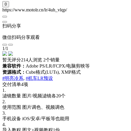
0
https://www.motolr.cn/lr/4uh_vlqp/
扫码分享
微信扫码分享观看
1
/
1
暂无评分
214人浏览
2个销量
兼容软件：
Adobe PS/LR/FCPX/电脑剪映等
资源格式：
Cube格式(LUTs), XMP格式
#明亮冷系
,
#机车LR预设
交付清单4项
1.
滤镜数量
图片/视频滤镜各20个
2.
使用范围
图片调色、视频调色
3.
手机设备
iOS/安卓/平板等也能用
4.
导入教程
图文+视频教程1份