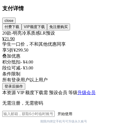
支付详情
close
付费下载
VIP额度下载
免注册购买
20款-明亮冷系质感LR预设
¥
21.90
学生一口价，不和其他优惠同享
享5折
¥299.50
叠加优惠
积分抵扣
- ¥4.00
段位可减
- ¥3.00
条件限制
所有登录用户以上用户
登录后操作
本资源 VIP 额度下载需 预设会员 等级
升级会员
无需注册，无需密码
开始使用
期限内绑定手机号可升级永久账号