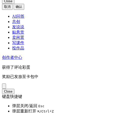
Close
取消
确认
AI问答
共创
发说说
贴悬赏
卖闲置
写课件
投作品
创作者中心
获得了评论彩蛋
奖励已发放至卡包中
Close
键盘快捷键
弹层关闭/返回
Esc
弹层重新打开
+
⌘/Ctrl
Z