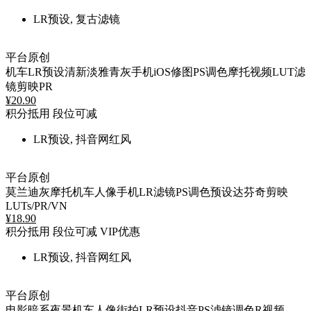
LR预设, 复古滤镜
平台原创
机车LR预设清新淡雅青灰手机iOS修图PS调色摩托视频LUT滤
镜剪映PR
¥
20.90
积分抵用
段位可减
LR预设, 抖音网红风
平台原创
莫兰迪灰摩托机车人像手机LR滤镜PS调色预设达芬奇剪映
LUTs/PR/VN
¥
18.90
积分抵用
段位可减
VIP优惠
LR预设, 抖音网红风
平台原创
电影暗系夜景机车人像街拍LR预设抖音PS滤镜调色R视频