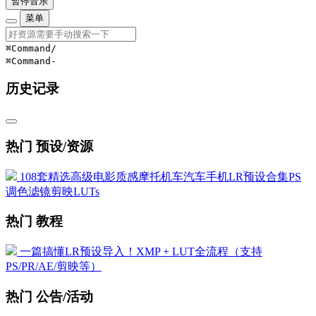
暂停音乐
菜单
⌘Command
/
⌘Command
-
历史记录
热门 预设/资源
108套精选高级电影质感摩托机车汽车手机LR预设合集PS
调色滤镜剪映LUTs
热门 教程
一篇搞懂LR预设导入！XMP + LUT全流程（支持
PS/PR/AE/剪映等）
热门 公告/活动