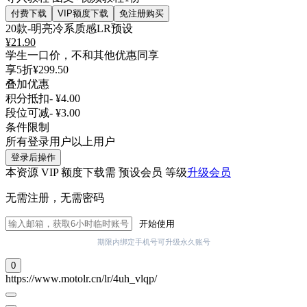
付费下载
VIP额度下载
免注册购买
20款-明亮冷系质感LR预设
¥
21.90
学生一口价，不和其他优惠同享
享5折
¥299.50
叠加优惠
积分抵扣
- ¥4.00
段位可减
- ¥3.00
条件限制
所有登录用户以上用户
登录后操作
本资源 VIP 额度下载需 预设会员 等级
升级会员
无需注册，无需密码
开始使用
期限内绑定手机号可升级永久账号
0
https://www.motolr.cn/lr/4uh_vlqp/