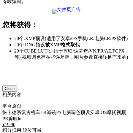
冷峻氛围。
您将获得：
20个.XMP预设(适用于安卓iOS手机LR/电脑LR/PS软件)
20个.DNG预设
被XMP格式取代
20个CUBE LUT(适用于剪映/达芬奇/VN/PR/AE/FCPX
等)(视频调色存在些许差距，图片参数直接转换而来的)
Close
相关内容
平台原创
徕卡德系复古机车LR滤镜PS电脑调色预设安卓iOS摩托视频
PR剪映lut
¥
19.90
积分抵用
段位可减