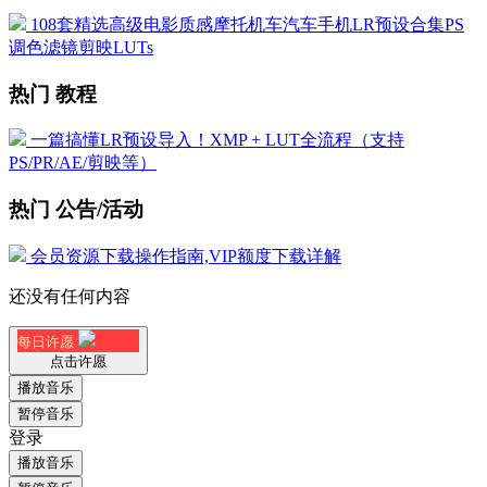
108套精选高级电影质感摩托机车汽车手机LR预设合集PS
调色滤镜剪映LUTs
热门 教程
一篇搞懂LR预设导入！XMP + LUT全流程（支持
PS/PR/AE/剪映等）
热门 公告/活动
会员资源下载操作指南,VIP额度下载详解
还没有任何内容
每日许愿
点击许愿
播放音乐
暂停音乐
登录
播放音乐