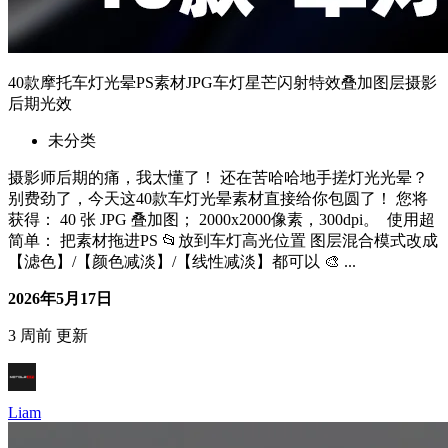
40款摩托车灯光晕PS素材JPG车灯星芒闪射特效叠加图层摄影
后期光效
未分类
摄影师后期的痛，我太懂了！ 还在苦哈哈地手搓灯光光晕？
别费劲了，今天这40款车灯光晕素材直接给你包圆了！ 您将
获得： 40 张 JPG 叠加图； 2000x2000像素，300dpi。 使用超
简单： 把素材拖进PS 📂放到车灯高光位置 图层混合模式改成
【滤色】/【颜色减淡】/【线性减淡】都可以 🎨 ...
2026年5月17日
3 周前 更新
Liam