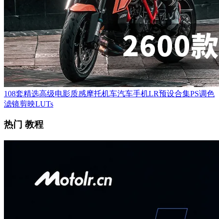
108套精选高级电影质感摩托机车汽车手机LR预设合集PS调色
滤镜剪映LUTs
热门 教程