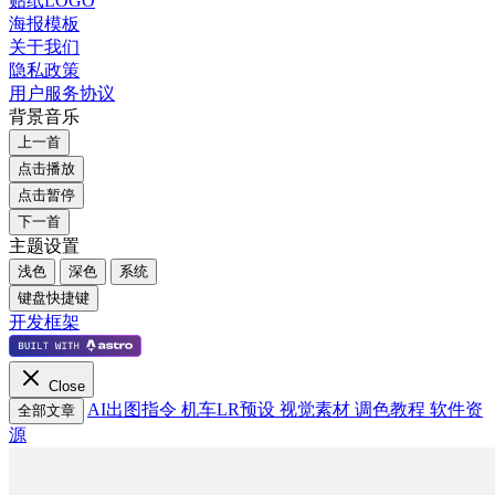
贴纸LOGO
海报模板
关于我们
隐私政策
用户服务协议
背景音乐
上一首
点击播放
点击暂停
下一首
主题设置
浅色
深色
系统
键盘快捷键
开发框架
Close
AI出图指令
机车LR预设
视觉素材
调色教程
软件资
全部文章
源