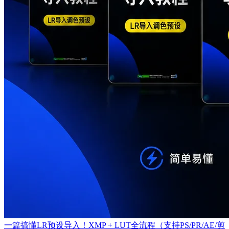
一篇搞懂LR预设导入！XMP + LUT全流程（支持PS/PR/AE/剪