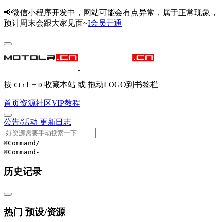
📢微信小程序开发中，网站可能会有点异常，属于正常现象，
预计周末会跟大家见面~
I会员开通
按
+
收藏本站 或 拖动LOGO到书签栏
Ctrl
D
首页
资源
社区
VIP
教程
公告/活动
更新日志
⌘Command
/
⌘Command
-
历史记录
热门 预设/资源