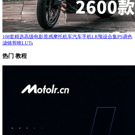
108套精选高级电影质感摩托机车汽车手机LR预设合集PS调色
滤镜剪映LUTs
热门 教程