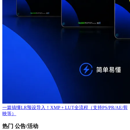
一篇搞懂LR预设导入！XMP + LUT全流程（支持PS/PR/AE/剪
映等）
热门 公告/活动