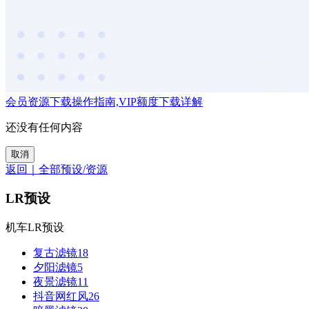
会员资源下载操作指南,VIP额度下载详解
还没有任何内容
取消
返回｜全部预设/资源
LR预设
机车LR预设
复古滤镜
18
夕阳滤镜
5
夜景滤镜
11
抖音网红风
26