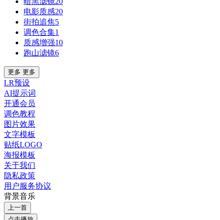
暗黑滤镜
20
电影质感
20
街拍追焦
5
调色合集
1
质感增强
10
跑山滤镜
6
更多
更多
LR预设
AI提示词
开通会员
调色教程
图片效果
文字模板
贴纸LOGO
海报模板
关于我们
隐私政策
用户服务协议
背景音乐
上一首
点击播放