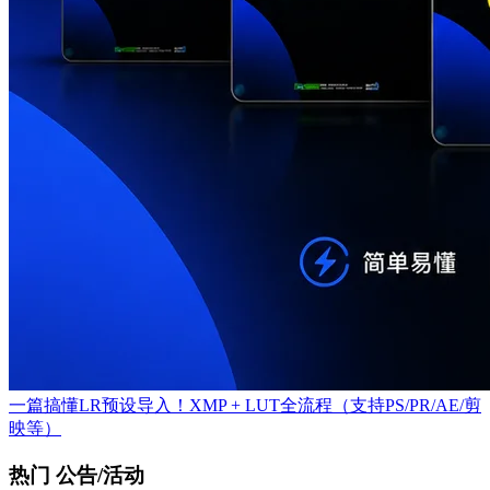
一篇搞懂LR预设导入！XMP + LUT全流程（支持PS/PR/AE/剪
映等）
热门 公告/活动