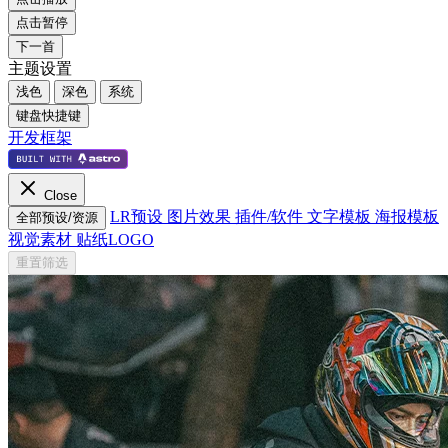
点击暂停
下一首
主题设置
浅色
深色
系统
键盘快捷键
开发框架
Close
LR预设
图片效果
插件/软件
文字模板
海报模板
全部预设/资源
视觉素材
贴纸LOGO
重置筛选