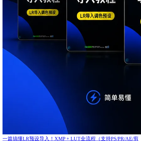
一篇搞懂LR预设导入！XMP + LUT全流程（支持PS/PR/AE/剪