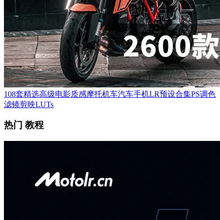
108套精选高级电影质感摩托机车汽车手机LR预设合集PS调色
滤镜剪映LUTs
热门 教程