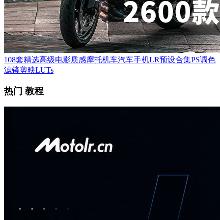
108套精选高级电影质感摩托机车汽车手机LR预设合集PS调色
滤镜剪映LUTs
热门 教程