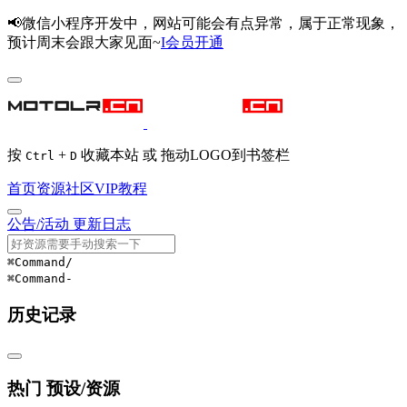
📢微信小程序开发中，网站可能会有点异常，属于正常现象，
预计周末会跟大家见面~
I会员开通
按
+
收藏本站 或 拖动LOGO到书签栏
Ctrl
D
首页
资源
社区
VIP
教程
公告/活动
更新日志
⌘Command
/
⌘Command
-
历史记录
热门 预设/资源